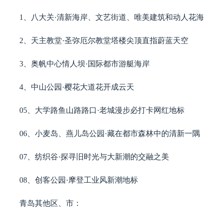
1、八大关·清新海岸、文艺街道、唯美建筑和动人花海
2、天主教堂·圣弥厄尔教堂塔楼尖顶直指蔚蓝天空
3、奥帆中心情人坝·国际都市游艇海岸
4、中山公园·樱花大道花开成云天
05、大学路鱼山路路口·老城漫步必打卡网红地标
06、小麦岛、燕儿岛公园·藏在都市森林中的清新一隅
07、纺织谷·探寻旧时光与大新潮的交融之美
08、创客公园·摩登工业风新潮地标
青岛其他区、市：