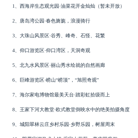
1、西海岸生态观光园·油菜花开金灿灿（暂未开放）
2、唐岛湾公园·春色旖旎，浪漫骑行
3、大珠山风景区·谷秀、峰奇、石怪、花繁
4、仰口游览区·仰口湾区，天洞奇观
5、北九水风景区·丽山秀水绘就的自然画廊
6、巨峰游览区·崂山“崂顶”，“旭照奇观”
7、海尔家电博物馆最美天台·踏彩虹拾级而上
8、王家下河大教堂·欧式教堂倒映水中的绝美拍摄角度
9、城阳翠林云庄乡村乐园·乡野乐园，树屋周末