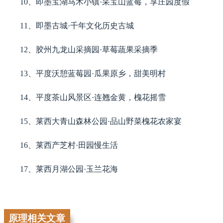
10、即墨宝湖马术小镇·采宝山蓝莓，享庄园度假
11、即墨古城·千年文化历史古城
12、胶州九龙山采摘园·草莓蔬果采摘季
13、平度沃憩蓝莓园·瓜果原乡，甜美明村
14、平度茶山风景区·连翘金黄，槐花摇雪
15、莱西大青山森林公园·品山野菜槐花农家宴
16、莱西产芝村·田园慢生活
17、莱西月湖公园·玉兰花海
原理相关文章